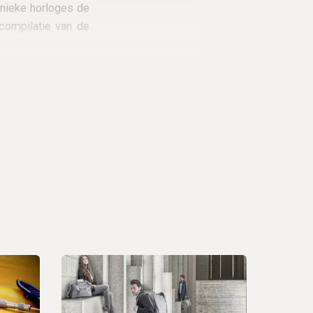
nieke horloges de
 compilatie van de