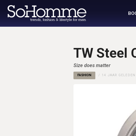
BO
TW Steel 
Size does matter
FASHION
14 JAAR GELEDEN