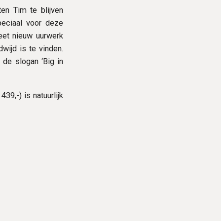
en Tim te blijven
peciaal voor deze
eet nieuw uurwerk
ijd is te vinden.
 de slogan ‘Big in
9,-) is natuurlijk