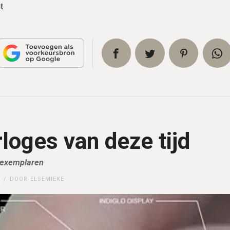
t
loges van deze tijd
e exemplaren
DOOR
ELSEMIEKE