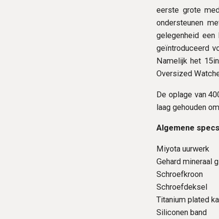
eerste grote med
ondersteunen met
gelegenheid een 
geïntroduceerd v
Namelijk het 15in
Oversized Watches
De oplage van 400
laag gehouden om 
Algemene specs
Miyota uurwerk
Gehard mineraal g
Schroefkroon
Schroefdeksel
Titanium plated k
Siliconen band