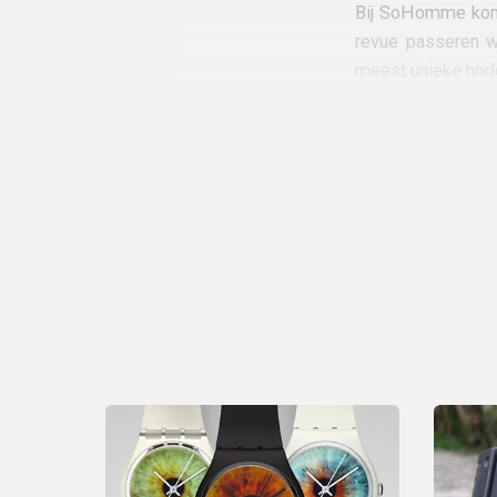
Bij SoHomme kome
revue passeren wa
meest unieke horl