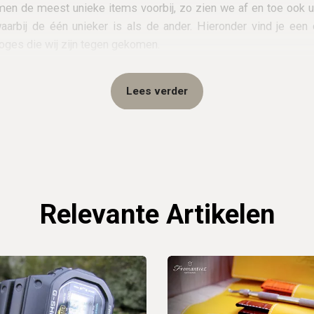
n de meest unieke items voorbij, zo zien we af en toe ook u
arbij de één unieker is als de ander. Hieronder vind je een
oges die wij zijn tegen gekomen.
Lees verder
Relevante Artikelen