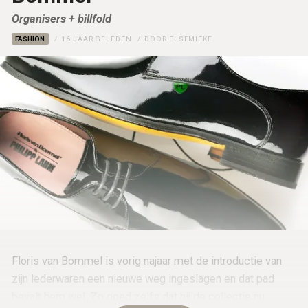
Organisers + billfold
FASHION
16 JAAR GELEDEN
DOOR
ELSEMIEKE
Floris van Bommel is vorig najaar met de introductie van
zijn lederwaren een nieuwe weg ingeslagen en dat pad
bevalt hem wel. Zo goed zelfs dat hij de collectie nu