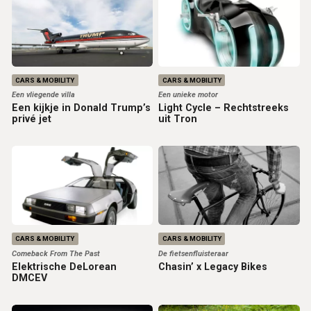
CARS & MOBILITY
CARS & MOBILITY
Een vliegende villa
Een unieke motor
Een kijkje in Donald Trump’s
Light Cycle – Rechtstreeks
privé jet
uit Tron
CARS & MOBILITY
CARS & MOBILITY
Comeback From The Past
De fietsenfluisteraar
Elektrische DeLorean
Chasin’ x Legacy Bikes
DMCEV