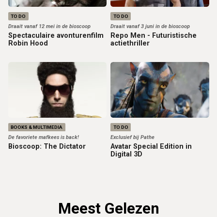
TO DO
TO DO
Draait vanaf 12 mei in de bioscoop
Draait vanaf 3 juni in de bioscoop
Spectaculaire avonturenfilm
Repo Men - Futuristische
Robin Hood
actiethriller
BOOKS & MULTIMEDIA
TO DO
De favoriete mafkees is back!
Exclusief bij Pathe
Bioscoop: The Dictator
Avatar Special Edition in
Digital 3D
Meest Gelezen