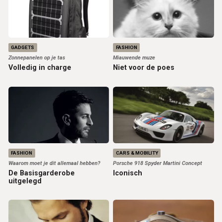
GADGETS
FASHION
Zonnepanelen op je tas
Miauwende muze
Volledig in charge
Niet voor de poes
FASHION
CARS & MOBILITY
Waarom moet je dit allemaal hebben?
Porsche 918 Spyder Martini Concept
De Basisgarderobe
Iconisch
uitgelegd