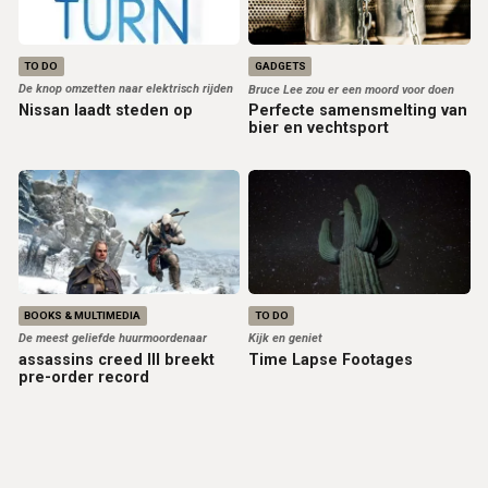
TO DO
GADGETS
De knop omzetten naar elektrisch rijden
Bruce Lee zou er een moord voor doen
Nissan laadt steden op
Perfecte samensmelting van
bier en vechtsport
BOOKS & MULTIMEDIA
TO DO
De meest geliefde huurmoordenaar
Kijk en geniet
assassins creed III breekt
Time Lapse Footages
pre-order record