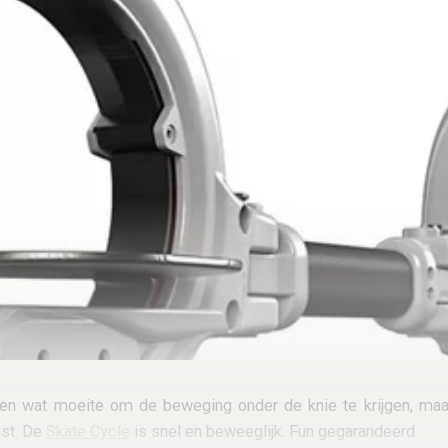
en wat moeite om de beweging onder de knie te krijgen, maar
nst. De
Skate Cycle
is snel en beweeglijk. Fun gegarandeerd.