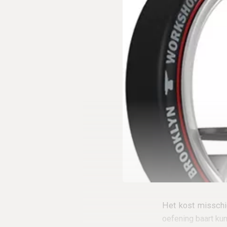
Het kost misschi
oefening baart ku