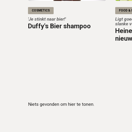
COSMETICS
FOOD & 
'Je stinkt naar bier!'
Ligt goe
slanke 
Duffy's Bier shampoo
Heine
nieuw
Niets gevonden om hier te tonen.