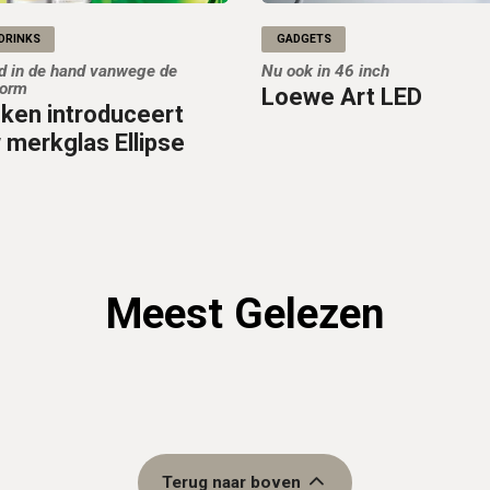
DRINKS
GADGETS
d in de hand vanwege de
Nu ook in 46 inch
vorm
Loewe Art LED
ken introduceert
 merkglas Ellipse
Meest Gelezen
Terug naar boven