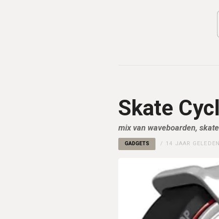
Skate Cycl
mix van waveboarden, skat
GADGETS
14 JAAR GELEDE