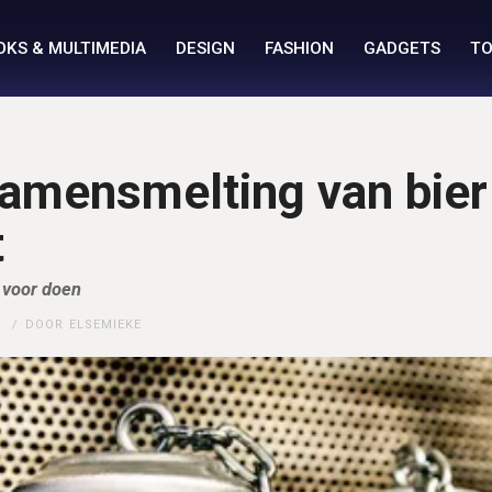
OKS & MULTIMEDIA
DESIGN
FASHION
GADGETS
TO
samensmelting van bier
t
 voor doen
N
DOOR
ELSEMIEKE