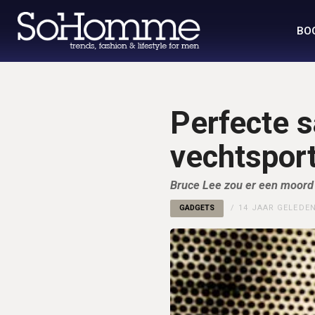
BO
Perfecte 
vechtspor
Bruce Lee zou er een moord
GADGETS
14 JAAR GELEDE