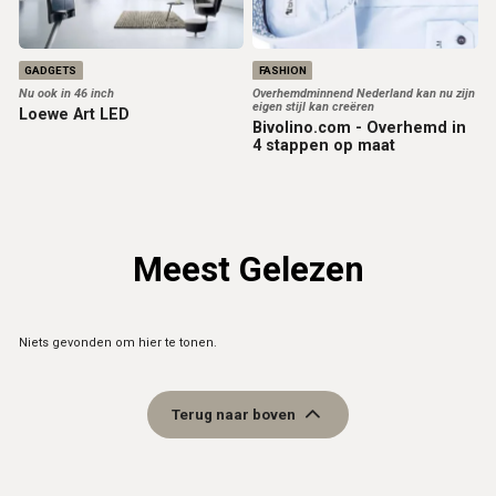
GADGETS
FASHION
Nu ook in 46 inch
Overhemdminnend Nederland kan nu zijn
eigen stijl kan creëren
Loewe Art LED
Bivolino.com - Overhemd in
4 stappen op maat
Meest Gelezen
Niets gevonden om hier te tonen.
Terug naar boven