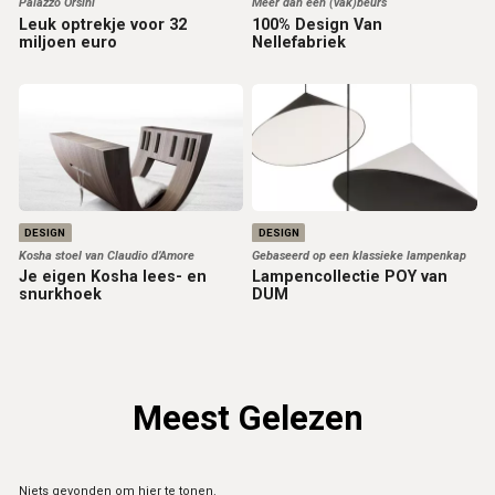
Palazzo Orsini
Meer dan een (vak)beurs
Leuk optrekje voor 32
100% Design Van
miljoen euro
Nellefabriek
DESIGN
DESIGN
Kosha stoel van Claudio d’Amore
Gebaseerd op een klassieke lampenkap
Je eigen Kosha lees- en
Lampencollectie POY van
snurkhoek
DUM
Meest Gelezen
Niets gevonden om hier te tonen.