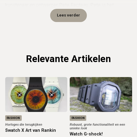
kunstenaar en ontwerper Pete Fecteau. Pete is het
grootste gedeelte van 2010 bezig geweest met zijn
Lees verder
kunstwerk, een mozaïek van Dr. Martin Luther King
gemaakt van Rubiks Kubussen. Het resultaat mag er zijn!
Relevante Artikelen
FASHION
FASHION
Horloges die terugkijken
Robuust, grote functionaliteit en een
unieke look
Swatch X Art van Rankin
Watch G-shock!