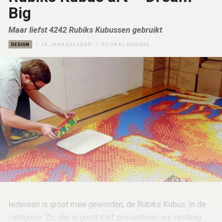
Big
Maar liefst 4242 Rubiks Kubussen gebruikt
DESIGN
14 JAAR GELEDEN
DOOR
ELSEMIEKE
Iedereen is groot mee geworden, de Rubiks Kubus. In de
categorie ‘Zo, die is goed met’ presenteren wij vandaag