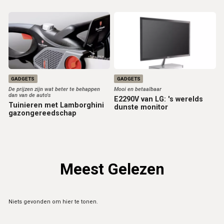
GADGETS
GADGETS
De prijzen zijn wat beter te behappen
Mooi en betaalbaar
dan van de auto's
E2290V van LG: 's werelds
Tuinieren met Lamborghini
dunste monitor
gazongereedschap
Meest Gelezen
Niets gevonden om hier te tonen.