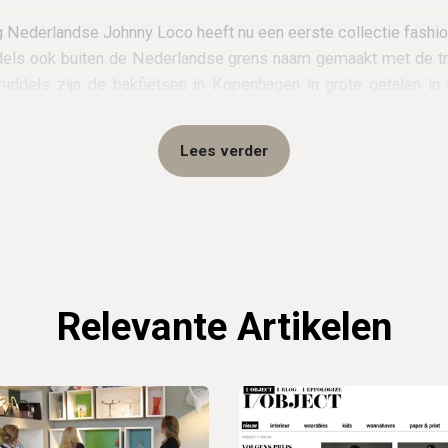
 Nederlandse Johnny Loco heeft nu een eerste collectie fashi
dels ook buiten de Nederlandse grens naam gemaakt met de tr
middels zijn de bakfietsen in Kopenhagen in grote getalen in 
k van dealers en distributeurs breidt zich flink uit in Europa en 
k door haar wimpers naar de USA te kijk
Lees verder
derdesignâ€stores Colette in Parijs de eâ€bike versie van
t ontstond er wereldwijde belangstelling naar het merk. Z
bekende speler uit de zonnebrillenwereld om aan de slag te w
een spannende eerste collectie. Gezamenlijk is op de Johnny
en de eerste hand gelegd aan het ontwerp van de eerste col
e is verassend maar in de basis ook klassiek. De gehele lijn 
Relevante Artikelen
 stoer, elegant maar niet mainstream. En bovendien kwalitatief. 
llen in 3 kleuren. Er zijn drie lijnen, Alice, Foley en Scuba en.