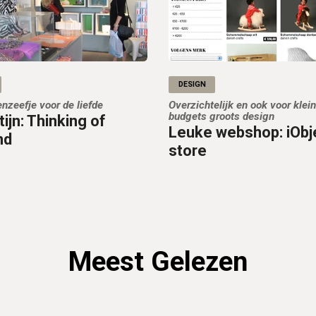
DESIGN
nzeefje voor de liefde
Overzichtelijk en ook voor klei
budgets groots design
ijn: Thinking of
Leuke webshop: iObj
nd
store
Meest Gelezen