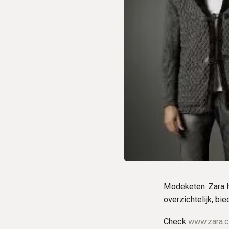
Modeketen Zara h
overzichtelijk, bi
Check
www.zara.