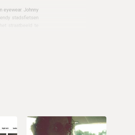
on eyewear. Johnny
endy stadsfietsen
het straatbeeld te
inmiddels durft het
en. Nadat de
 de bakfiets in de
o kwam er ook een
illen gaan met de
 Loco Campus in de
lectie voor zomer
draagt de typische
De eerste collectie