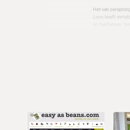
Het van oorsprong
Loco heeft inmid
en bakfietsen. In
vinden. Het netwer
brutale mer
designâ€storeâ€
etalage had geze
verzoek van een 
ontwikkeling van 
Nederlandse duin
2011. De collecti
Johnny Loco stijl;
bestaat uit 12 mode