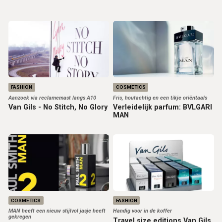
FASHION
COSMETICS
Aanzoek via reclamemast langs A10
Fris, houtachtig en een tikje oriëntaals
Van Gils - No Stitch, No Glory
Verleidelijk parfum: BVLGARI
MAN
COSMETICS
FASHION
MAN heeft een nieuw stijlvol jasje heeft
Handig voor in de koffer
gekregen
Travel size editions Van Gils