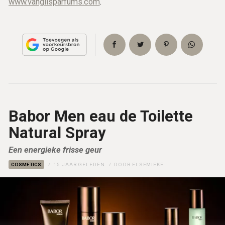
www.vangilsparfums.com
.
Babor Men eau de Toilette
Natural Spray
Een energieke frisse geur
COSMETICS
15 JAAR GELEDEN
DOOR
ELSEMIEKE