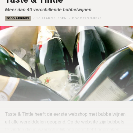
Meer dan 40 verschillende bubbelwijnen
FOOD & DRINKS
16 JAAR GELEDEN
DOOR
ELSEMIEKE
Taste & Tintle heeft de eerste webshop met bubbelwijnen
uit alle werelddelen geopend. Op de website zijn bubbels
te vinden die je waarschijnlijk nog nooit hebt gedronken,