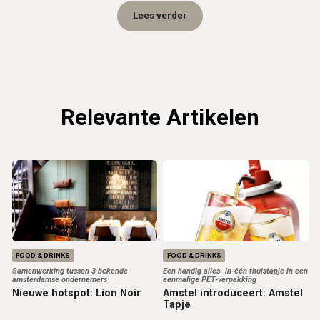
zoals rode mousserende wijnen uit Australië, een Brut
Lees verder
Rosé uit Oostenrijk en biologische bubbelwijnen. In 2006
startte het Taste & Tintle team met hun zoektocht naar
champagnepareltjes van kleine wijnhuizen. Inmiddels
beschikken zij over meer dan 40 verschillende
bubbelwijnen, van champagne tot prossecco en van cava
Relevante Artikelen
tot crémant.
FOOD & DRINKS
FOOD & DRINKS
Samenwerking tussen 3 bekende
Een handig alles- in-één thuistapje in een
amsterdamse ondernemers
eenmalige PET-verpakking
Nieuwe hotspot: Lion Noir
Amstel introduceert: Amstel
Tapje